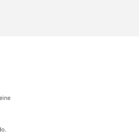
eine
do.