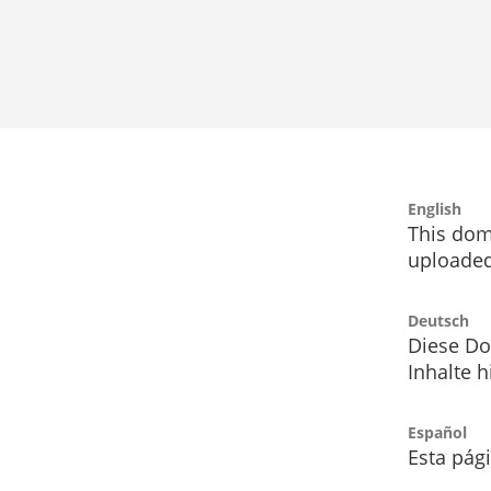
English
This dom
uploaded
Deutsch
Diese Do
Inhalte h
Español
Esta pág