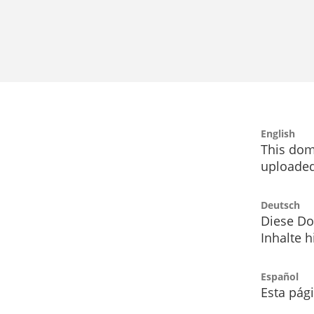
English
This dom
uploaded
Deutsch
Diese Do
Inhalte h
Español
Esta pág