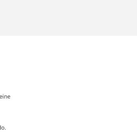
eine
do.