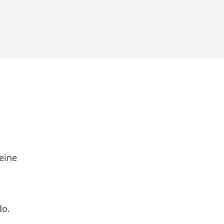
eine
do.