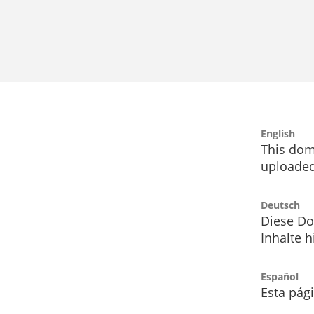
English
This dom
uploaded
Deutsch
Diese Do
Inhalte h
Español
Esta pág