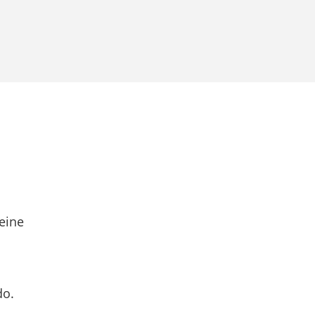
eine
do.