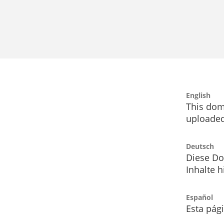
English
This dom
uploaded
Deutsch
Diese Do
Inhalte h
Español
Esta pág