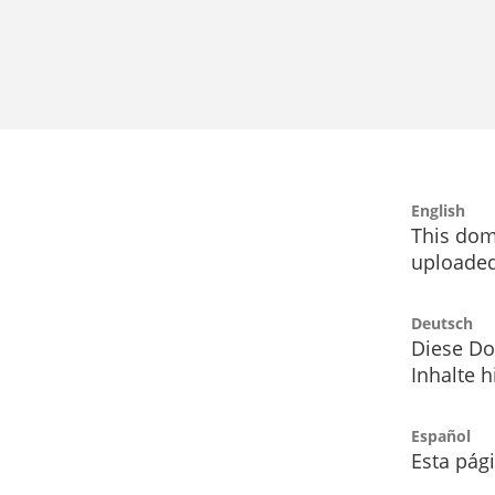
English
This dom
uploaded
Deutsch
Diese Do
Inhalte h
Español
Esta pág