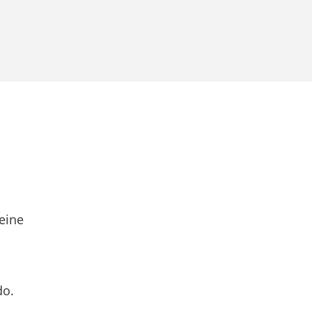
eine
do.