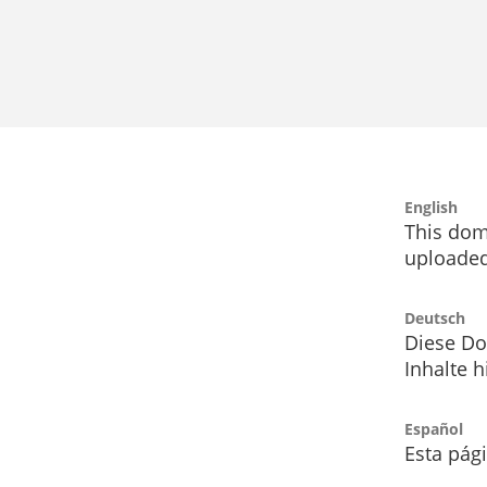
English
This dom
uploaded
Deutsch
Diese Do
Inhalte h
Español
Esta pág