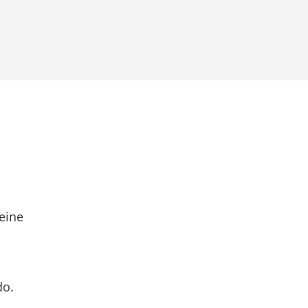
eine
do.