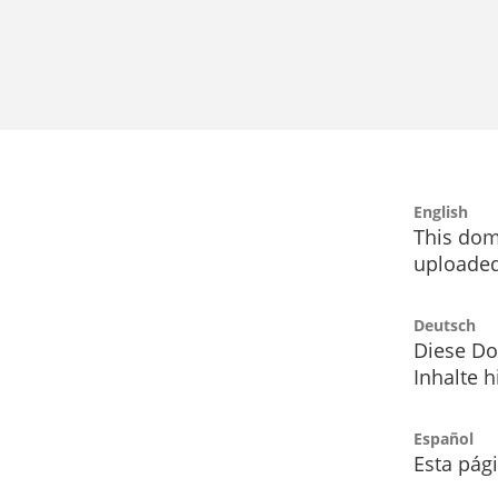
English
This dom
uploaded
Deutsch
Diese Do
Inhalte h
Español
Esta pág