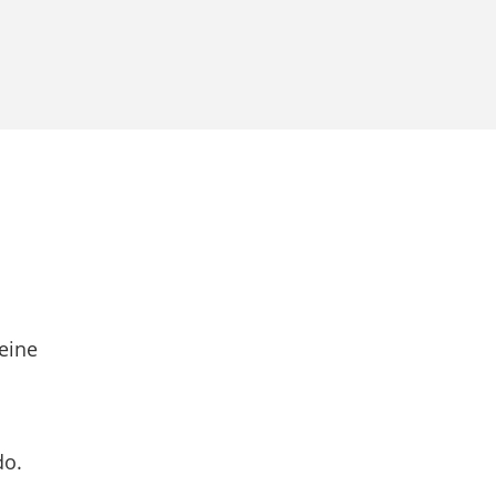
eine
do.