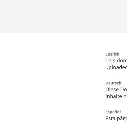
English
This dom
uploaded
Deutsch
Diese Do
Inhalte h
Español
Esta pág