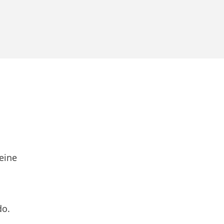
eine
do.