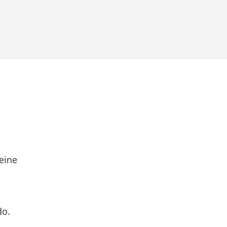
eine
do.