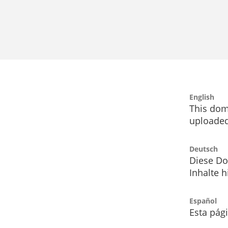
English
This dom
uploaded
Deutsch
Diese Do
Inhalte h
Español
Esta pág