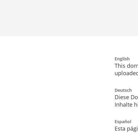
English
This dom
uploaded
Deutsch
Diese Do
Inhalte h
Español
Esta pág