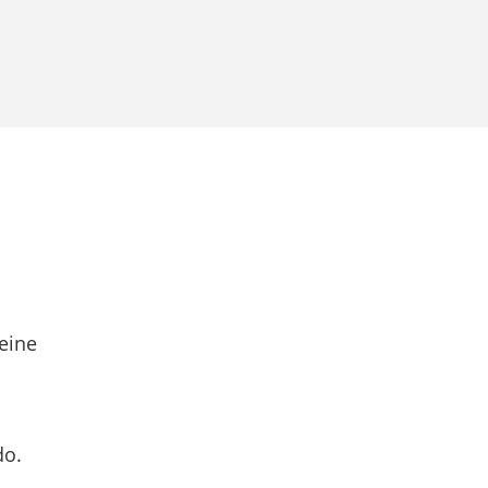
eine
do.