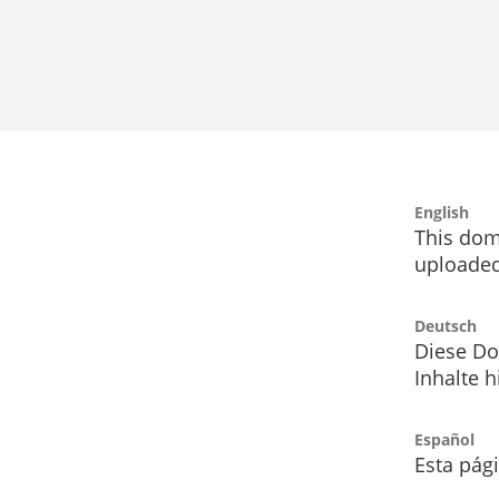
English
This dom
uploaded
Deutsch
Diese Do
Inhalte h
Español
Esta pág