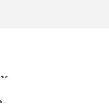
eine
do.