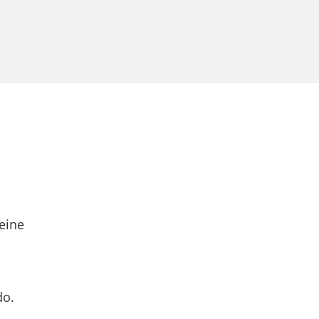
eine
do.