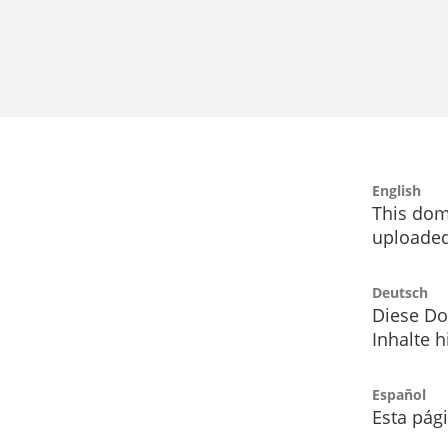
English
This dom
uploaded
Deutsch
Diese Do
Inhalte h
Español
Esta pág